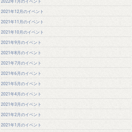
2022年1月のイベント
2021年12月のイベント
2021年11月のイベント
2021年10月のイベント
2021年9月のイベント
2021年8月のイベント
2021年7月のイベント
2021年6月のイベント
2021年5月のイベント
2021年4月のイベント
2021年3月のイベント
2021年2月のイベント
2021年1月のイベント