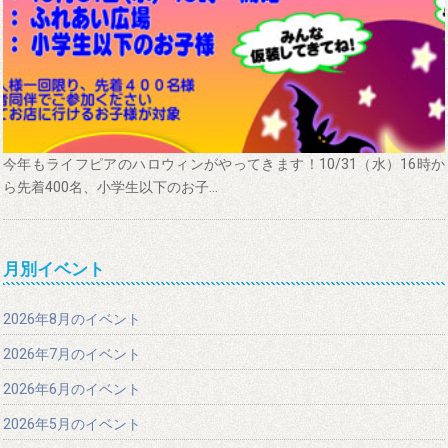
今年もライフピアのハロウィンがやってきます！10/31（水）16時か
ら先着400名、小学生以下のお子...
月別イベント
2026年8月のイベント
2026年7月のイベント
2026年6月のイベント
2026年5月のイベント