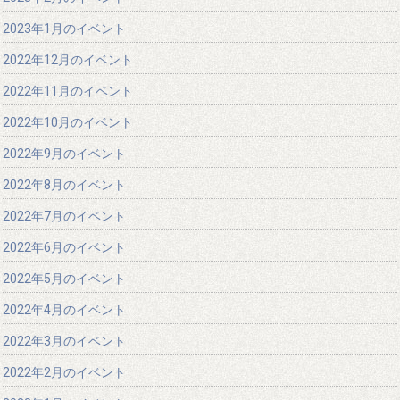
2023年1月のイベント
2022年12月のイベント
2022年11月のイベント
2022年10月のイベント
2022年9月のイベント
2022年8月のイベント
2022年7月のイベント
2022年6月のイベント
2022年5月のイベント
2022年4月のイベント
2022年3月のイベント
2022年2月のイベント