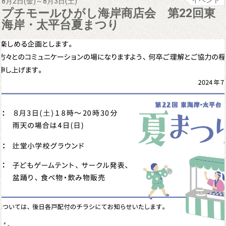
イベント
8月2日(金)～8月3日(土)
プチモールひがし海岸商店会 第22回東
海岸・太平台夏まつり