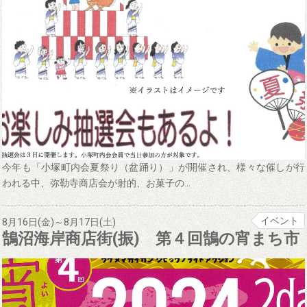
今年も「小塚町内会夏祭り（盆踊り）」が開催され、様々な催しが行
われる中、弥勒寺商店会が射的、お菓子の...
イベント
8月16日(金)～8月17日(土)
鵠沼海岸商店街(振) 第４回鵠の宵まち市