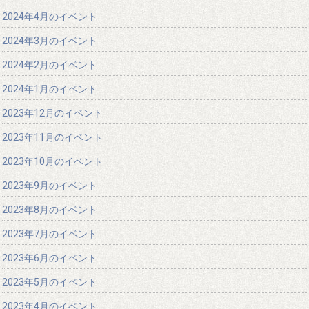
2024年4月のイベント
2024年3月のイベント
2024年2月のイベント
2024年1月のイベント
2023年12月のイベント
2023年11月のイベント
2023年10月のイベント
2023年9月のイベント
2023年8月のイベント
2023年7月のイベント
2023年6月のイベント
2023年5月のイベント
2023年4月のイベント