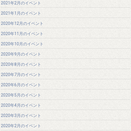
2021年2月のイベント
2021年1月のイベント
2020年12月のイベント
2020年11月のイベント
2020年10月のイベント
2020年9月のイベント
2020年8月のイベント
2020年7月のイベント
2020年6月のイベント
2020年5月のイベント
2020年4月のイベント
2020年3月のイベント
2020年2月のイベント