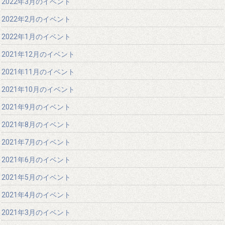
2022年3月のイベント
2022年2月のイベント
2022年1月のイベント
2021年12月のイベント
2021年11月のイベント
2021年10月のイベント
2021年9月のイベント
2021年8月のイベント
2021年7月のイベント
2021年6月のイベント
2021年5月のイベント
2021年4月のイベント
2021年3月のイベント