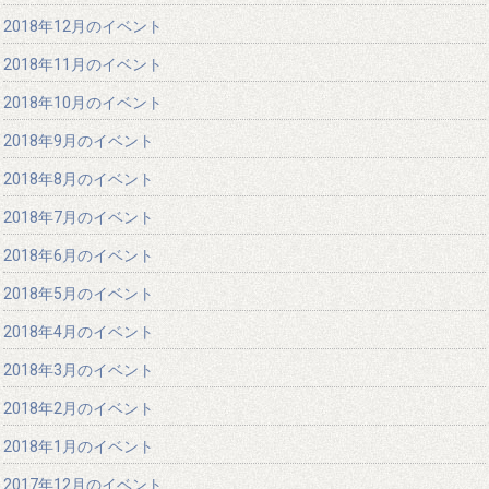
2018年12月のイベント
2018年11月のイベント
2018年10月のイベント
2018年9月のイベント
2018年8月のイベント
2018年7月のイベント
2018年6月のイベント
2018年5月のイベント
2018年4月のイベント
2018年3月のイベント
2018年2月のイベント
2018年1月のイベント
2017年12月のイベント