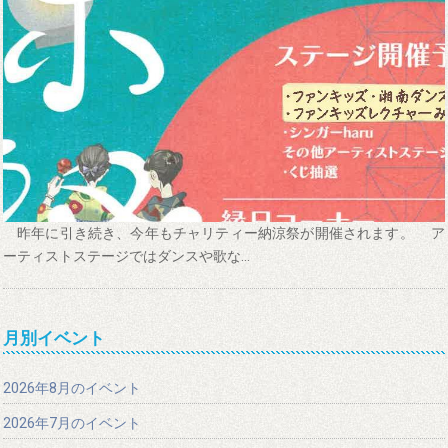
昨年に引き続き、今年もチャリティー納涼祭が開催されます。 ア
ーティストステージではダンスや歌な...
月別イベント
2026年8月のイベント
2026年7月のイベント