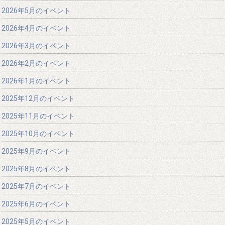
2026年5月のイベント
2026年4月のイベント
2026年3月のイベント
2026年2月のイベント
2026年1月のイベント
2025年12月のイベント
2025年11月のイベント
2025年10月のイベント
2025年9月のイベント
2025年8月のイベント
2025年7月のイベント
2025年6月のイベント
2025年5月のイベント