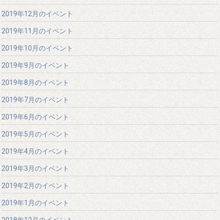
2019年12月のイベント
2019年11月のイベント
2019年10月のイベント
2019年9月のイベント
2019年8月のイベント
2019年7月のイベント
2019年6月のイベント
2019年5月のイベント
2019年4月のイベント
2019年3月のイベント
2019年2月のイベント
2019年1月のイベント