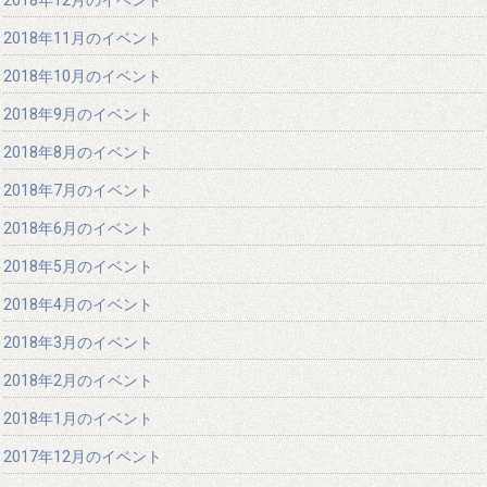
2018年12月のイベント
2018年11月のイベント
2018年10月のイベント
2018年9月のイベント
2018年8月のイベント
2018年7月のイベント
2018年6月のイベント
2018年5月のイベント
2018年4月のイベント
2018年3月のイベント
2018年2月のイベント
2018年1月のイベント
2017年12月のイベント