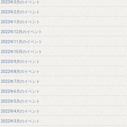
2023年3月のイベント
2023年2月のイベント
2023年1月のイベント
2022年12月のイベント
2022年11月のイベント
2022年10月のイベント
2022年9月のイベント
2022年8月のイベント
2022年7月のイベント
2022年6月のイベント
2022年5月のイベント
2022年4月のイベント
2022年3月のイベント