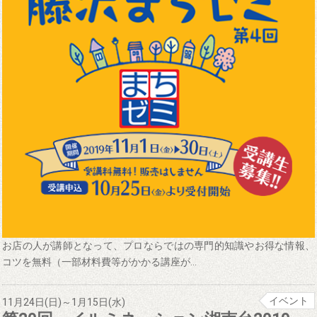
お店の人が講師となって、プロならではの専門的知識やお得な情報、
コツを無料（一部材料費等がかかる講座が...
イベント
11月24日(日)～1月15日(水)