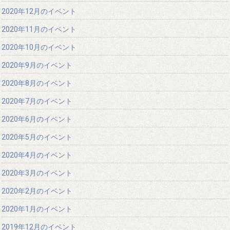
2020年12月のイベント
2020年11月のイベント
2020年10月のイベント
2020年9月のイベント
2020年8月のイベント
2020年7月のイベント
2020年6月のイベント
2020年5月のイベント
2020年4月のイベント
2020年3月のイベント
2020年2月のイベント
2020年1月のイベント
2019年12月のイベント