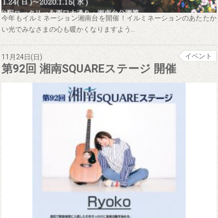
今年もイルミネーション湘南台を開催！イルミネーションのあたたか
い光でみなさまの心も暖かくなりますよう...
イベント
11月24日(日)
第92回 湘南SQUAREステージ 開催