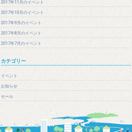
2017年11月のイベント
2017年10月のイベント
2017年9月のイベント
2017年8月のイベント
2017年7月のイベント
カテゴリー
イベント
お知らせ
セール