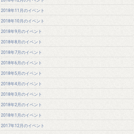
2018年12月のイベント
2018年11月のイベント
2018年10月のイベント
2018年9月のイベント
2018年8月のイベント
2018年7月のイベント
2018年6月のイベント
2018年5月のイベント
2018年4月のイベント
2018年3月のイベント
2018年2月のイベント
2018年1月のイベント
2017年12月のイベント