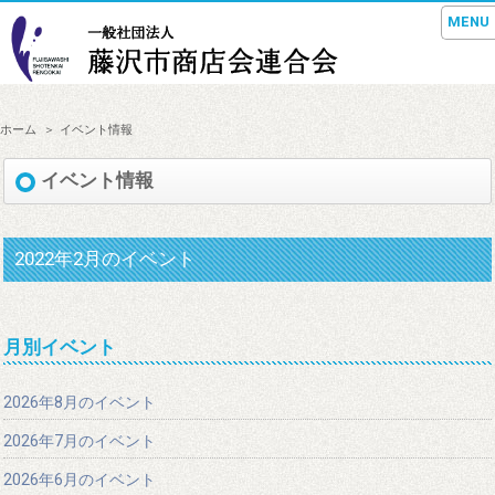
MENU
ホーム
イベント情報
イベント情報
2022年2月のイベント
月別イベント
2026年8月のイベント
2026年7月のイベント
2026年6月のイベント