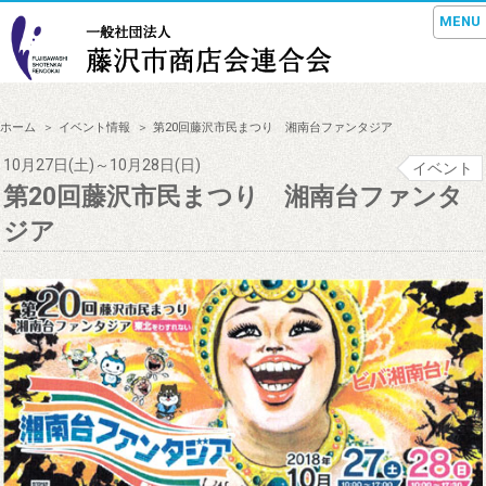
MENU
ホーム
イベント情報
第20回藤沢市民まつり 湘南台ファンタジア
10月27日(土)～10月28日(日)
イベント
第20回藤沢市民まつり 湘南台ファンタ
ジア