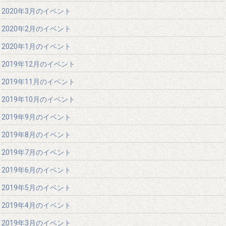
2020年3月のイベント
2020年2月のイベント
2020年1月のイベント
2019年12月のイベント
2019年11月のイベント
2019年10月のイベント
2019年9月のイベント
2019年8月のイベント
2019年7月のイベント
2019年6月のイベント
2019年5月のイベント
2019年4月のイベント
2019年3月のイベント