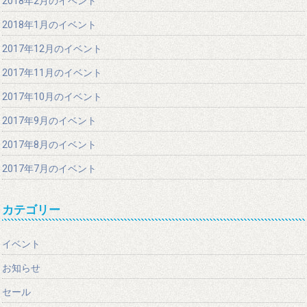
2018年2月のイベント
2018年1月のイベント
2017年12月のイベント
2017年11月のイベント
2017年10月のイベント
2017年9月のイベント
2017年8月のイベント
2017年7月のイベント
カテゴリー
イベント
お知らせ
セール