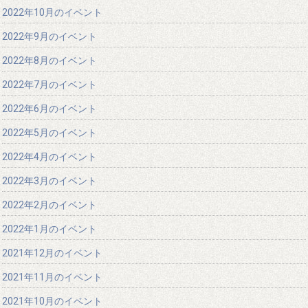
2022年10月のイベント
2022年9月のイベント
2022年8月のイベント
2022年7月のイベント
2022年6月のイベント
2022年5月のイベント
2022年4月のイベント
2022年3月のイベント
2022年2月のイベント
2022年1月のイベント
2021年12月のイベント
2021年11月のイベント
2021年10月のイベント