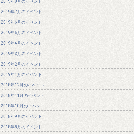
2019年8月のイベント
2019年7月のイベント
2019年6月のイベント
2019年5月のイベント
2019年4月のイベント
2019年3月のイベント
2019年2月のイベント
2019年1月のイベント
2018年12月のイベント
2018年11月のイベント
2018年10月のイベント
2018年9月のイベント
2018年8月のイベント