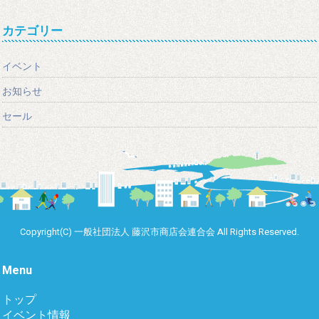
カテゴリー
イベント
お知らせ
セール
Copyright(C) 一般社団法人 藤沢市商店会連合会 All Rights Reserved.
Menu
トップ
イベント情報