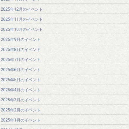
2025年12月のイベント
2025年11月のイベント
2025年10月のイベント
2025年9月のイベント
2025年8月のイベント
2025年7月のイベント
2025年6月のイベント
2025年5月のイベント
2025年4月のイベント
2025年3月のイベント
2025年2月のイベント
2025年1月のイベント