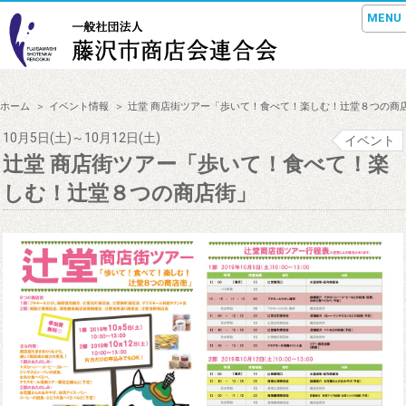
MENU
ホーム
イベント情報
辻堂 商店街ツアー「歩いて！食べて！楽しむ！辻堂８つの商
10月5日(土)～10月12日(土)
イベント
辻堂 商店街ツアー「歩いて！食べて！楽
しむ！辻堂８つの商店街」