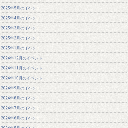
2025年5月のイベント
2025年4月のイベント
2025年3月のイベント
2025年2月のイベント
2025年1月のイベント
2024年12月のイベント
2024年11月のイベント
2024年10月のイベント
2024年9月のイベント
2024年8月のイベント
2024年7月のイベント
2024年6月のイベント