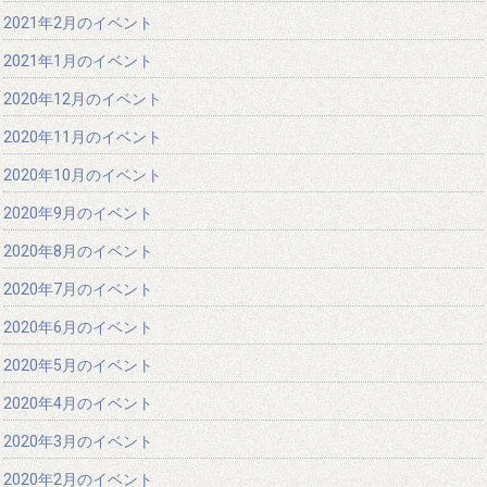
2021年2月のイベント
2021年1月のイベント
2020年12月のイベント
2020年11月のイベント
2020年10月のイベント
2020年9月のイベント
2020年8月のイベント
2020年7月のイベント
2020年6月のイベント
2020年5月のイベント
2020年4月のイベント
2020年3月のイベント
2020年2月のイベント