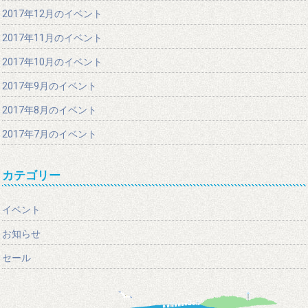
2017年12月のイベント
2017年11月のイベント
2017年10月のイベント
2017年9月のイベント
2017年8月のイベント
2017年7月のイベント
カテゴリー
イベント
お知らせ
セール