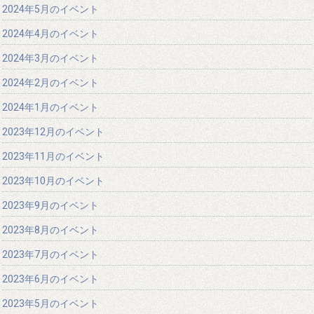
2024年5月のイベント
2024年4月のイベント
2024年3月のイベント
2024年2月のイベント
2024年1月のイベント
2023年12月のイベント
2023年11月のイベント
2023年10月のイベント
2023年9月のイベント
2023年8月のイベント
2023年7月のイベント
2023年6月のイベント
2023年5月のイベント