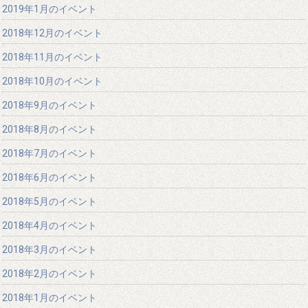
2019年1月のイベント
2018年12月のイベント
2018年11月のイベント
2018年10月のイベント
2018年9月のイベント
2018年8月のイベント
2018年7月のイベント
2018年6月のイベント
2018年5月のイベント
2018年4月のイベント
2018年3月のイベント
2018年2月のイベント
2018年1月のイベント