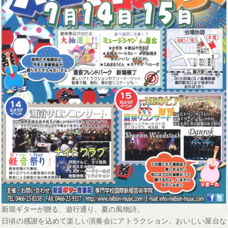
新堀ギターが贈る、遊行通り、夏の風物詩。
日頃の感謝を込めて楽しい演奏会にアトラクション。おいしい屋台な