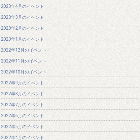
2023年4月のイベント
2023年3月のイベント
2023年2月のイベント
2023年1月のイベント
2022年12月のイベント
2022年11月のイベント
2022年10月のイベント
2022年9月のイベント
2022年8月のイベント
2022年7月のイベント
2022年6月のイベント
2022年5月のイベント
2022年4月のイベント