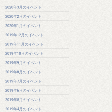
2020年3月のイベント
2020年2月のイベント
2020年1月のイベント
2019年12月のイベント
2019年11月のイベント
2019年10月のイベント
2019年9月のイベント
2019年8月のイベント
2019年7月のイベント
2019年6月のイベント
2019年5月のイベント
2019年4月のイベント