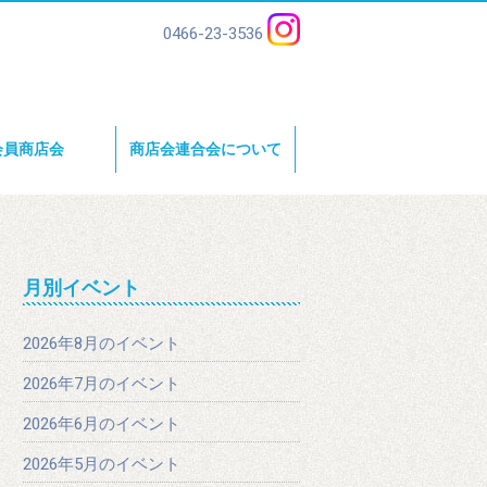
0466-23-3536
会員商店会
商店会連合会について
月別イベント
2026年8月のイベント
2026年7月のイベント
2026年6月のイベント
2026年5月のイベント