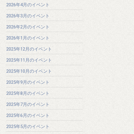
2026年4月のイベント
2026年3月のイベント
2026年2月のイベント
2026年1月のイベント
2025年12月のイベント
2025年11月のイベント
2025年10月のイベント
2025年9月のイベント
2025年8月のイベント
2025年7月のイベント
2025年6月のイベント
2025年5月のイベント