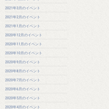
2021年3月のイベント
2021年2月のイベント
2021年1月のイベント
2020年12月のイベント
2020年11月のイベント
2020年10月のイベント
2020年9月のイベント
2020年8月のイベント
2020年7月のイベント
2020年6月のイベント
2020年5月のイベント
2020年4月のイベント