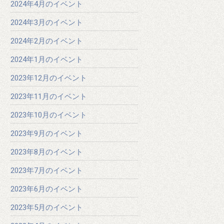
2024年4月のイベント
2024年3月のイベント
2024年2月のイベント
2024年1月のイベント
2023年12月のイベント
2023年11月のイベント
2023年10月のイベント
2023年9月のイベント
2023年8月のイベント
2023年7月のイベント
2023年6月のイベント
2023年5月のイベント