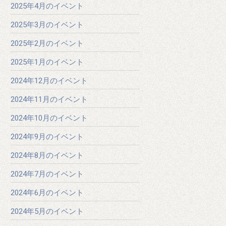
2025年4月のイベント
2025年3月のイベント
2025年2月のイベント
2025年1月のイベント
2024年12月のイベント
2024年11月のイベント
2024年10月のイベント
2024年9月のイベント
2024年8月のイベント
2024年7月のイベント
2024年6月のイベント
2024年5月のイベント