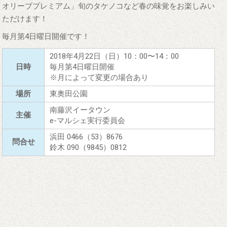
オリーブプレミアム」旬のタケノコなど春の味覚をお楽しみい
ただけます！
毎月第4日曜日開催です！
2018年4月22日（日）10：00〜14：00
日時
毎月第4日曜日開催
※月によって変更の場合あり
場所
東奥田公園
南藤沢イータウン
主催
e-マルシェ実行委員会
浜田 0466（53）8676
問合せ
鈴木 090（9845）0812