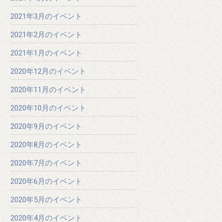
2021年3月のイベント
2021年2月のイベント
2021年1月のイベント
2020年12月のイベント
2020年11月のイベント
2020年10月のイベント
2020年9月のイベント
2020年8月のイベント
2020年7月のイベント
2020年6月のイベント
2020年5月のイベント
2020年4月のイベント