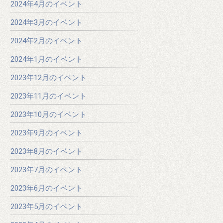
2024年4月のイベント
2024年3月のイベント
2024年2月のイベント
2024年1月のイベント
2023年12月のイベント
2023年11月のイベント
2023年10月のイベント
2023年9月のイベント
2023年8月のイベント
2023年7月のイベント
2023年6月のイベント
2023年5月のイベント