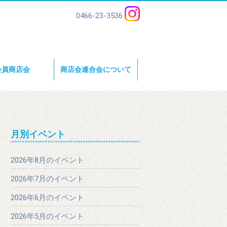
0466-23-3536
会員商店会
商店会連合会について
月別イベント
2026年8月のイベント
2026年7月のイベント
2026年6月のイベント
2026年5月のイベント