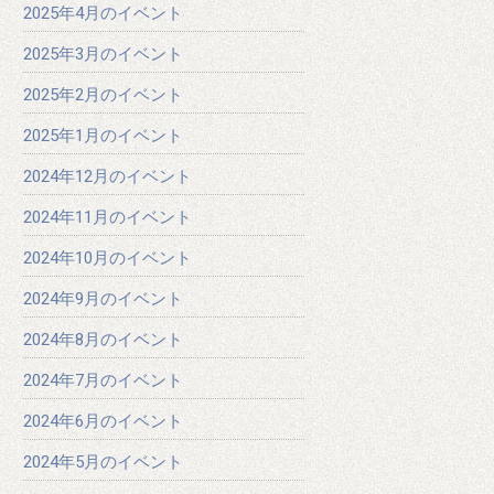
2025年4月のイベント
2025年3月のイベント
2025年2月のイベント
2025年1月のイベント
2024年12月のイベント
2024年11月のイベント
2024年10月のイベント
2024年9月のイベント
2024年8月のイベント
2024年7月のイベント
2024年6月のイベント
2024年5月のイベント