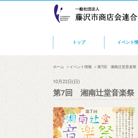
トップ
イベント
ホーム
イベント情報
第7回 湘南辻堂音楽祭
10月22日(日)
第7回 湘南辻堂音楽祭