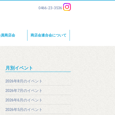
0466-23-3536
会員商店会
商店会連合会について
月別イベント
2026年8月のイベント
2026年7月のイベント
2026年6月のイベント
2026年5月のイベント