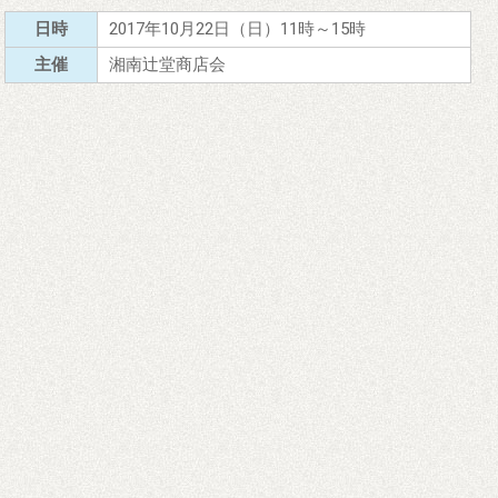
日時
2017年10月22日（日）11時～15時
主催
湘南辻堂商店会