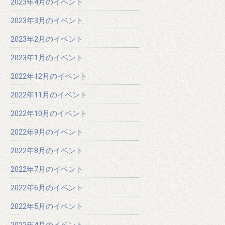
2023年4月のイベント
2023年3月のイベント
2023年2月のイベント
2023年1月のイベント
2022年12月のイベント
2022年11月のイベント
2022年10月のイベント
2022年9月のイベント
2022年8月のイベント
2022年7月のイベント
2022年6月のイベント
2022年5月のイベント