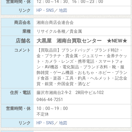
12：00～14：30、16：00～23：00
HP・SNS
／
地図
湘南台商店会連合会
リサイクル各種／貴金属
大黒屋 湘南台買取センター ★NEW★
【買取品目】ブランドバッグ・ブランド時計・
金・プラチナ・貴金属・ジュエリー・金券チケッ
ト・カメラ・レンズ・携帯電話・スマートフォ
ン・AV機器・電化製品・ブランド衣料・靴・服
飾雑貨・ゲーム機器・おもちゃ・ホビー・ブラン
ド食器・楽器・工具・釣具・ヘルメット・記念金
貨・銀貨・外国金貨・酒など
藤沢市湘南台2-9-2 28田中ビル102
0466-44-7251
10：00～19：00
不定休
HP・SNS
／
地図