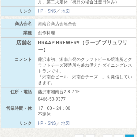
月、第二火定休（祝日の場合は翌日休み）
HP・SNS
／
地図
湘南台商店会連合会
創作料理
RRAAP BREWERY（ラープ ブリュワリ
ー）
藤沢市初、湘南台発のクラフトビール醸造所とク
ラフトチーズ製造所を兼ね備えたダイニングレス
トランです。
「湘南台ビール！湘南台チーズ！」を発信してい
きます。
藤沢市湘南台2-8-7 1F
0466-53-9377
17：00～24：00
不定休
HP・SNS
／
地図