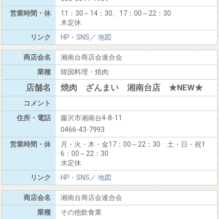
11：30～14：30、17：00～22：30
木定休
HP・SNS
／
地図
湘南台商店会連合会
韓国料理・焼肉
焼肉 ざんまい 湘南台店 ★NEW★
藤沢市湘南台4-8-11
0466-43-7993
月・火・木・金17：00～22：30 土・日・祝1
6：00～22：30
水定休
HP・SNS
／
地図
湘南台商店会連合会
その他飲食業