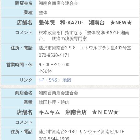
湘南台商店会連合会
整体
整体院 和-KAZU- 湘南台 ★NEW★
根本改善を目指すなら「整体院 和-KAZU- 湘南
台」 腰痛の凄腕専門家
藤沢市湘南台2-9-8 エトワルブラン星402号室
070-8530-4171
9：00〜21：00
不定休
HP・SNS
／
地図
湘南台商店会連合会
韓国料理・焼肉
キムキム 湘南台店 ★ＮＥＷ★
藤沢市湘南台2-18-1 サンウェイ湘南ビル 1E
080-5544-1909