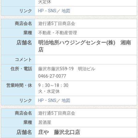
火定休
HP・SNS
／
地図
遊行通5丁目商店会
不動産・不動産管理
明治地所ハウジングセンター(株) 湘南
店
藤沢市藤沢559-19 明治ビル
0466-27-0077
9：30～18：30
火・水定休
HP・SNS
／
地図
遊行通5丁目商店会
居酒屋
庄や 藤沢北口店