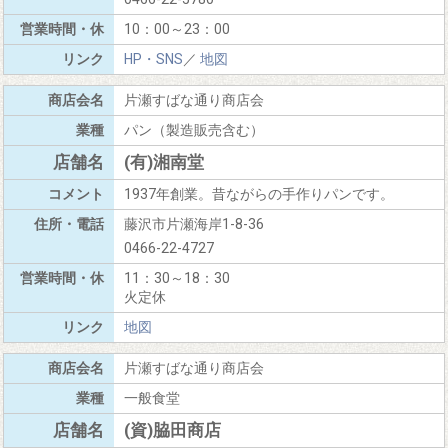
10：00～23：00
HP・SNS
／
地図
片瀬すばな通り商店会
パン（製造販売含む）
(有)湘南堂
1937年創業。昔ながらの手作りパンです。
藤沢市片瀬海岸1-8-36
0466-22-4727
11：30～18：30
火定休
地図
片瀬すばな通り商店会
一般食堂
(資)脇田商店