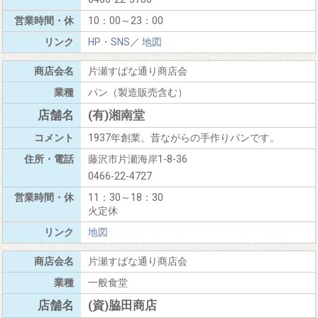
10：00～23：00
HP・SNS
／
地図
片瀬すばな通り商店会
パン（製造販売含む）
(有)湘南堂
1937年創業。昔ながらの手作りパンです。
藤沢市片瀬海岸1-8-36
0466-22-4727
11：30～18：30
火定休
地図
片瀬すばな通り商店会
一般食堂
(資)脇田商店