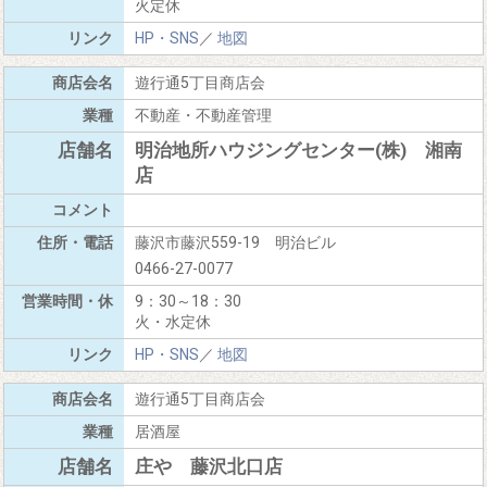
火定休
HP・SNS
／
地図
遊行通5丁目商店会
不動産・不動産管理
明治地所ハウジングセンター(株) 湘南
店
藤沢市藤沢559-19 明治ビル
0466-27-0077
9：30～18：30
火・水定休
HP・SNS
／
地図
遊行通5丁目商店会
居酒屋
庄や 藤沢北口店