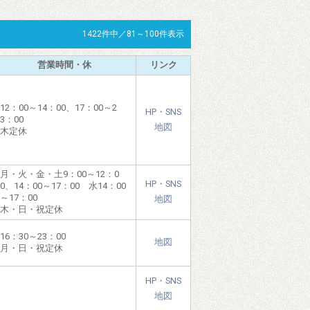
1422件中／81～100件表示
営業時間・休
リンク
12：00～14：00、17：00～2
HP・SNS
3：00
地図
木定休
月・火・金・土9：00～12：0
HP・SNS
0、14：00～17：00 水14：00
～17：00
地図
木・日・祝定休
16：30～23：00
地図
月・日・祝定休
HP・SNS
地図