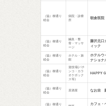
（協）柳通り
病院・診療
朝倉医院
睦会
所
鍼灸・整
藤沢北口
（協）柳通り
骨・マッサ
睦会
ィック
ージ
ホテルウ
（協）柳通り
ホテル・旅
睦会
館
ナショナ
遊技場(パチ
（協）柳通り
ンコ・カラ
HAPPY 
睦会
オケボック
ス等)
（協）柳通り
なお吉 
居酒屋
睦会
カフェ・
（協）柳通り