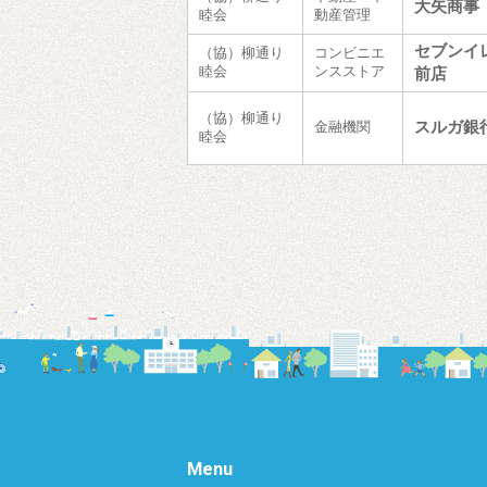
大矢商事
睦会
動産管理
セブンイ
（協）柳通り
コンビニエ
睦会
ンスストア
前店
（協）柳通り
スルガ銀
金融機関
睦会
Menu