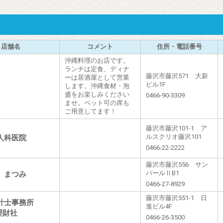
店舗名
コメント
住所・電話番号
沖縄料理のお店です。
ランチは定食、ディナ
藤沢市藤沢571 大新
ーは居酒屋として営業
ビル1F
します。沖縄食材・泡
盛をお楽しみください
0466-90-3309
ませ。ペット可の席も
ご用意してます！
藤沢市藤沢101-1 ア
人科医院
ルスクリオ藤沢101
0466-22-2222
藤沢市藤沢556 サン
 まつみ
バールⅡB1
0466-27-8929
藤沢市藤沢551-1 日
計士事務所
進ビル4F
理財社
0466-26-3500