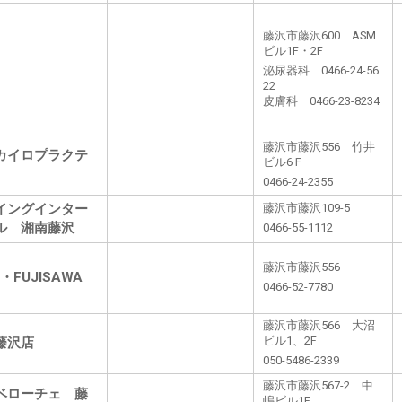
藤沢市藤沢600 ASM
ビル1F・2F
泌尿器科 0466-24-56
22
皮膚科 0466-23-8234
藤沢市藤沢556 竹井
カイロプラクテ
ビル6Ｆ
0466-24-2355
イングインター
藤沢市藤沢109-5
ル 湘南藤沢
0466-55-1112
藤沢市藤沢556
G・FUJISAWA
0466-52-7780
藤沢市藤沢566 大沼
藤沢店
ビル1、2F
050-5486-2339
藤沢市藤沢567-2 中
ベローチェ 藤
嶋ビル1F