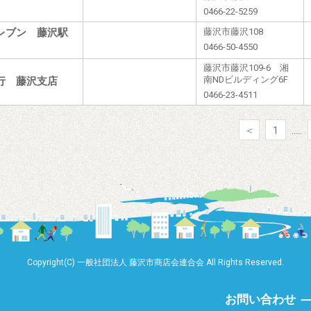
0466-22-5259
レブン 藤沢駅
藤沢市藤沢108
0466-50-4550
藤沢市藤沢109-6 湘
行 藤沢支店
南NDビルディング6F
0466-23-4511
＜
1
.....
Copyright(C) 一般社団法人 藤沢市商店会連合会 All Rights Reserved.
お問い合わせ