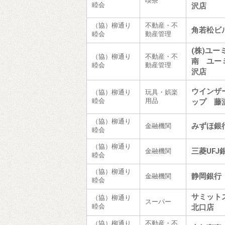
喫茶
睦会
沢店
（協）柳通り
不動産・不
角若松ビ
睦会
動産管理
(株)ユー
（協）柳通り
不動産・不
南 ユー
睦会
動産管理
沢店
ウインザ
（協）柳通り
玩具・娯楽
睦会
用品
ップ 藤
（協）柳通り
みずほ銀
金融機関
睦会
（協）柳通り
三菱UF
金融機関
睦会
（協）柳通り
静岡銀行
金融機関
睦会
サミット
（協）柳通り
スーパー
睦会
北口店
（協）柳通り
不動産・不