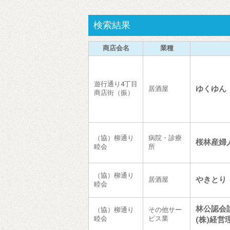
検索結果
商店会名
業種
遊行通り4丁目
ゆくゆん
居酒屋
商店街（振）
（協）柳通り
病院・診療
桜林産婦
睦会
所
（協）柳通り
やきとり
居酒屋
睦会
林公認会
（協）柳通り
その他サー
睦会
ビス業
(株)経営