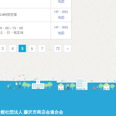
地図
HP・SNS
24時間営業
地図
HP・SNS
9：00～15：00
土・日・祝定休
地図
3
4
5
6
7
.....
72
＞
一般社団法人 藤沢市商店会連合会