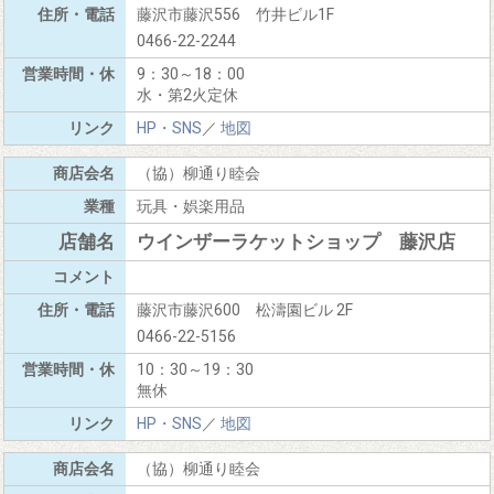
藤沢市藤沢556 竹井ビル1F
0466-22-2244
9：30～18：00
水・第2火定休
HP・SNS
／
地図
（協）柳通り睦会
玩具・娯楽用品
ウインザーラケットショップ 藤沢店
藤沢市藤沢600 松濤園ビル 2F
0466-22-5156
10：30～19：30
無休
HP・SNS
／
地図
（協）柳通り睦会