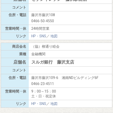
藤沢市藤沢108
0466-50-4550
24時間営業
HP・SNS
／
地図
（協）柳通り睦会
金融機関
スルガ銀行 藤沢支店
藤沢市藤沢109-6 湘南NDビルディング6F
0466-23-4511
9：00～15：00
土・日・祝定休
HP・SNS
／
地図