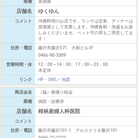
居酒屋
ゆくゆん
沖縄料理のお店です。ランチは定食、ディナーは
居酒屋として営業します。沖縄食材・泡盛をお楽
しみくださいませ。ペット可の席もご用意してま
す！
藤沢市藤沢571 大新ビル1F
0466-90-3309
12：00～14：00、17：00～23：00
木定休
HP・SNS
／
地図
（協）柳通り睦会
病院・診療所
桜林産婦人科医院
藤沢市藤沢101-1 アルスクリオ藤沢101
0466-22-2222