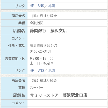
HP・SNS
／
地図
（協）柳通り睦会
金融機関
静岡銀行 藤沢支店
藤沢市藤沢556-76
0466-26-3131
9：00～15：00
土・日・祝定休
HP・SNS
／
地図
（協）柳通り睦会
スーパー
サミットストア 藤沢駅北口店