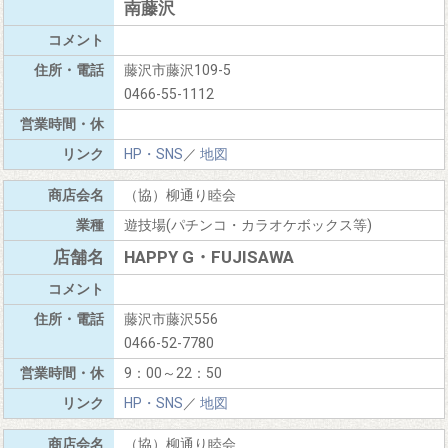
南藤沢
藤沢市藤沢109-5
0466-55-1112
HP・SNS
／
地図
（協）柳通り睦会
遊技場(パチンコ・カラオケボックス等)
HAPPY G・FUJISAWA
藤沢市藤沢556
0466-52-7780
9：00～22：50
HP・SNS
／
地図
（協）柳通り睦会