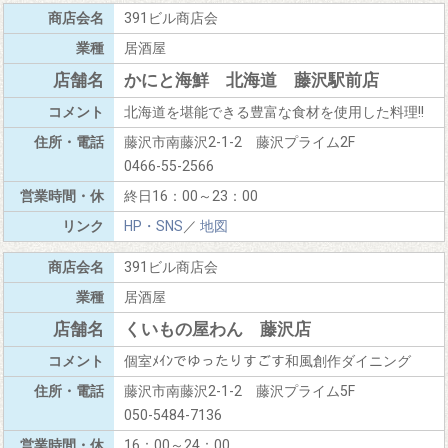
391ビル商店会
居酒屋
かにと海鮮 北海道 藤沢駅前店
北海道を堪能できる豊富な食材を使用した料理!!
藤沢市南藤沢2-1-2 藤沢プライム2F
0466-55-2566
終日16：00～23：00
HP・SNS
／
地図
391ビル商店会
居酒屋
くいもの屋わん 藤沢店
個室ﾒｲﾝでゆったりすごす和風創作ダイニング
藤沢市南藤沢2-1-2 藤沢プライム5F
050-5484-7136
16：00～24：00