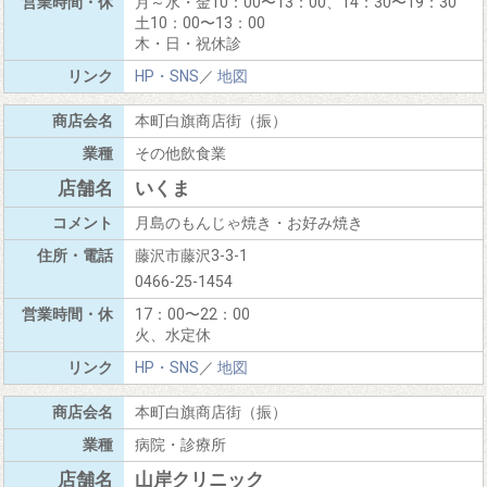
月～水・金10：00〜13：00、14：30〜19：30
土10：00〜13：00
木・日・祝休診
HP・SNS
／
地図
本町白旗商店街（振）
その他飲食業
いくま
月島のもんじゃ焼き・お好み焼き
藤沢市藤沢3-3-1
0466-25-1454
17：00〜22：00
火、水定休
HP・SNS
／
地図
本町白旗商店街（振）
病院・診療所
山岸クリニック