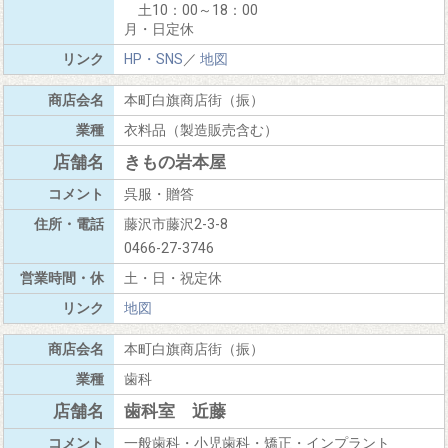
土10：00～18：00
月・日定休
HP・SNS
／
地図
本町白旗商店街（振）
衣料品（製造販売含む）
きもの岩本屋
呉服・贈答
藤沢市藤沢2-3-8
0466-27-3746
土・日・祝定休
地図
本町白旗商店街（振）
歯科
歯科室 近藤
一般歯科・小児歯科・矯正・インプラント