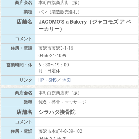
本町白旗商店街（振）
パン（製造販売含む）
JACOMO'S a Bakery（ジャコモズ ア ベ
ーカリー）
藤沢市藤沢3-1-16
0466-24-4099
6：30〜19：00
月・日定休
HP・SNS
／
地図
本町白旗商店街（振）
鍼灸・整骨・マッサージ
シラハタ接骨院
藤沢市本町4-8-39-102
0466-22-5520