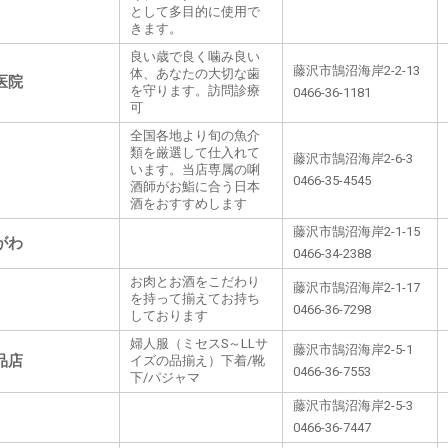
として多目的に使用で
きます。
良い歳で良く噛み良い
藤沢市鵠沼海岸2-2-13
体、あなたの大切な歯
医院
を守ります。訪問診療
0466-36-1181
可
全国各地より旬の魚介
類を厳選して仕入れて
藤沢市鵠沼海岸2-6-3
います。当店専属の唎
0466-35-4545
酒師がお鮨に合う日本
酒をおすすめします
藤沢市鵠沼海岸2-1-15
がわ
0466-34-2388
お肉とお酒をこだわり
藤沢市鵠沼海岸2-1-17
を持って揃えてお持ち
0466-36-7298
しております
婦人服（ミセスS～LLサ
藤沢市鵠沼海岸2-5-1
品店
イズの品揃え）下着/靴
0466-36-7553
下/パジャマ
藤沢市鵠沼海岸2-5-3
0466-36-7447