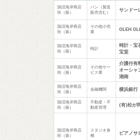
鵠沼海岸商店
パン（製造
サンドー
街（振）
販売含む）
鵠沼海岸商店
その他小売
OLEH 
街（振）
業
時計・宝
鵠沼海岸商店
時計
街（振）
宝堂
介護付有
鵠沼海岸商店
その他サー
オーシャ
街（振）
ビス業
湘南
鵠沼海岸商店
横浜銀行
金融機関
街（振）
鵠沼海岸商店
不動産・不
(有)松が
街（振）
動産管理
鵠沼海岸商店
スタジオ各
ピアノサ
街（振）
種