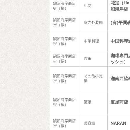
花定（Ha
鵠沼海岸商店
生花
街（振）
沼海岸店
鵠沼海岸商店
(有)平間
室内外装飾
街（振）
鵠沼海岸商店
中国料理
中華料理
街（振）
珈琲専門
鵠沼海岸商店
喫茶
街（振）
ッシュ）
鵠沼海岸商店
その他小売
湘南西脇
街（振）
業
鵠沼海岸商店
宝屋商店
酒販
街（振）
鵠沼海岸商店
NARAN
美容室
街（振）