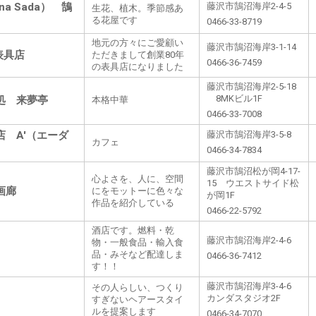
na Sada） 鵠
藤沢市鵠沼海岸2-4-5
生花、植木。季節感あ
る花屋です
0466-33-8719
地元の方々にご愛顧い
藤沢市鵠沼海岸3-1-14
表具店
ただきまして創業80年
0466-36-7459
の表具店になりました
藤沢市鵠沼海岸2-5-18
処 来夢亭
8MKビル1F
本格中華
0466-33-7008
店 A'（エーダ
藤沢市鵠沼海岸3-5-8
カフェ
0466-34-7834
藤沢市鵠沼松が岡4-17-
心よさを、人に、空間
15 ウエストサイド松
画廊
にをモットーに色々な
が岡1F
作品を紹介している
0466-22-5792
酒店です。燃料・乾
藤沢市鵠沼海岸2-4-6
物・一般食品・輸入食
品・みそなど配達しま
0466-36-7412
す！！
藤沢市鵠沼海岸3-4-6
その人らしい、つくり
カンダスタジオ2F
すぎないヘアースタイ
ルを提案します
0466-34-7070