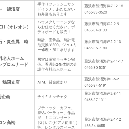
手作りフレッシュサン
藤沢市鵠沼海岸7-12-15
レ 鵠沼店
ドイッチ、あたたかい
0466-33-0620
お弁当もあります
ハウスクリーニングな
藤沢市鵠沼海岸2-2-9
OLEH（オレオレ）
らお任せください。ボ
0466-34-0133
ディボードも販売！
時計、宝飾品。時計電
石・貴金属 時
藤沢市鵠沼海岸2-2-13
池交換￥800。ジュエリ
0466-36-7180
ー修理・加工承ります
料老人ホーム
居室は浴室キッチン完
藤沢市鵠沼海岸2-11-17
ンプロムナード
備。看護師24h体制の介
0466-30-5251
護付有料老人ホーム
藤沢市鵠沼海岸3-5-2
 鵠沼支店
ATM、貸金庫あり
0466-34-5191
藤沢市鵠沼海岸2-3-11
岡企画
チイキミッチャク
0466-37-1311
ブティック、カフェ。
持込パーティー、作品
展、ミニコンサート、
藤沢市鵠沼海岸2-1-12
ロン高松
おけいこ(ピアノ使用可)
466-34-6655
等、レンタルスペース