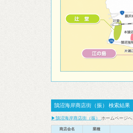
鵠沼海岸商店街（振）
検索結果
▶
鵠沼海岸商店街（振）
ホームページへ
商店会名
業種