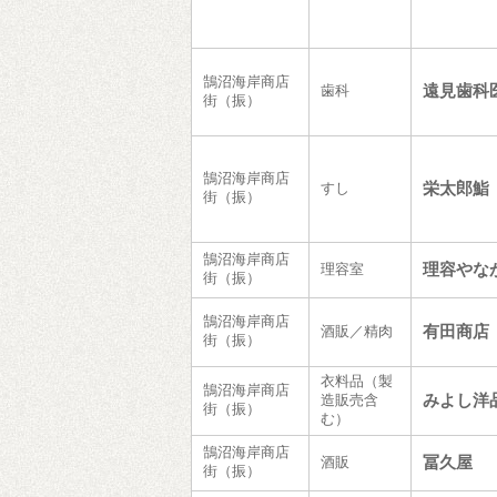
鵠沼海岸商店
遠見歯科
歯科
街（振）
鵠沼海岸商店
栄太郎鮨
すし
街（振）
鵠沼海岸商店
理容やな
理容室
街（振）
鵠沼海岸商店
有田商店
酒販／精肉
街（振）
衣料品（製
鵠沼海岸商店
みよし洋
造販売含
街（振）
む）
鵠沼海岸商店
冨久屋
酒販
街（振）